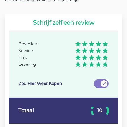
zelf welke winkels slecht en goed zijn!
Schrijf zelf een review
Bestellen
Service
Prijs
Levering
Zou Hier Weer Kopen
Totaal
10