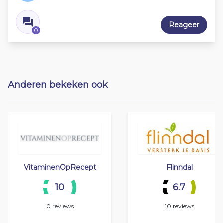
Reageer
0
Anderen bekeken ook
VitaminenOpRecept
Flinndal
10
6.7
0 reviews
10 reviews