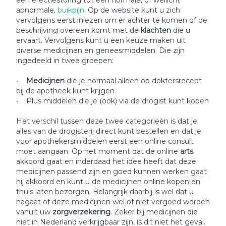
een erectiestoring tot een normale, of wellicht
abnormale,
buikpijn
. Op de website kunt u zich
vervolgens eerst inlezen om er achter te komen of de
beschrijving overeen komt met de
klachten
die u
ervaart. Vervolgens kunt u een keuze maken uit
diverse medicijnen en geneesmiddelen. Die zijn
ingedeeld in twee groepen:
•
Medicijnen
die je normaal alleen op doktersrecept
bij de apotheek kunt krijgen
• Plus middelen die je (ook) via de drogist kunt kopen
Het verschil tussen deze twee categorieën is dat je
alles van de drogisterij direct kunt bestellen en dat je
voor apothekersmiddelen eerst een online consult
moet aangaan. Op het moment dat de online
arts
akkoord gaat en inderdaad het idee heeft dat deze
medicijnen passend zijn en goed kunnen werken gaat
hij akkoord en kunt u de medicijnen online kopen en
thuis laten bezorgen. Belangrijk daarbij is wel dat u
nagaat of deze medicijnen wel of niet vergoed worden
vanuit uw
zorgverzekering
. Zeker bij medicijnen die
niet in Nederland verkrijgbaar zijn, is dit niet het geval.