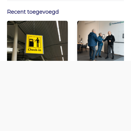
Recent toegevoegd
Zo verbeter je de
Waar vind ik de
bezoekerservaring
showroom van
binnen je organisatie
ThuisbatterijNederland.n