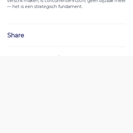
verschil maken, is concurrentie-inzicht geen bijzaak meer
— het is een strategisch fundament.
Share
Recent toegevoegd
Zo verbeter je de
Waar vind ik de
bezoekerservaring
showroom van