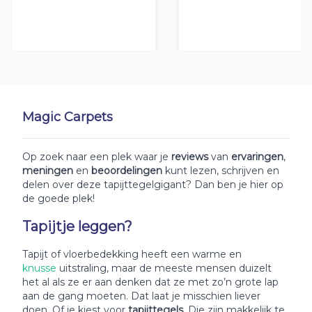
Magic Carpets
Op zoek naar een plek waar je
reviews
van
ervaringen
,
meningen
en
beoordelingen
kunt lezen, schrijven en
delen over deze tapijttegelgigant? Dan ben je hier op
de goede plek!
Tapijtje leggen?
Tapijt of vloerbedekking heeft een warme en
knusse
uitstraling, maar de meeste mensen duizelt
het al als ze er aan denken dat ze met zo’n grote lap
aan de gang moeten. Dat laat je misschien liever
doen. Of je kiest voor
tapijttegels
. Die zijn makkelijk te