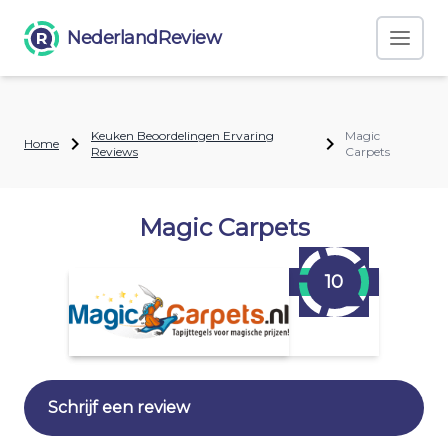
NederlandReview
Keuken Beoordelingen Ervaring
Magic
Home
Reviews
Carpets
Magic Carpets
10
Schrijf een review