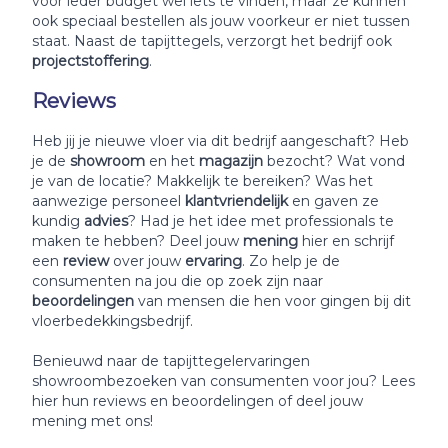
voor ieder budget wel iets te vinden, maar ze kunnen
ook speciaal bestellen als jouw voorkeur er niet tussen
staat. Naast de tapijttegels, verzorgt het bedrijf ook
projectstoffering
.
Reviews
Heb jij je nieuwe vloer via dit bedrijf aangeschaft? Heb
je de
showroom
en het
magazijn
bezocht? Wat vond
je van de locatie? Makkelijk te bereiken? Was het
aanwezige personeel
klantvriendelijk
en gaven ze
kundig
advies
? Had je het idee met professionals te
maken te hebben? Deel jouw
mening
hier en schrijf
een
review
over jouw
ervaring
. Zo help je de
consumenten na jou die op zoek zijn naar
beoordelingen
van mensen die hen voor gingen bij dit
vloerbedekkingsbedrijf.
Benieuwd naar de tapijttegelervaringen
showroombezoeken van consumenten voor jou? Lees
hier hun reviews en beoordelingen of deel jouw
mening met ons!