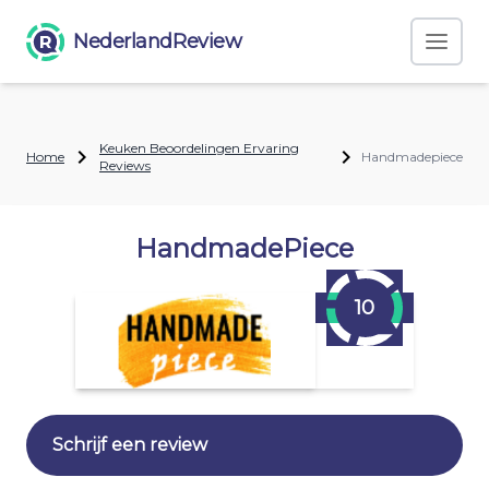
NederlandReview
Keuken Beoordelingen Ervaring
Home
Handmadepiece
Reviews
HandmadePiece
10
Schrijf een review