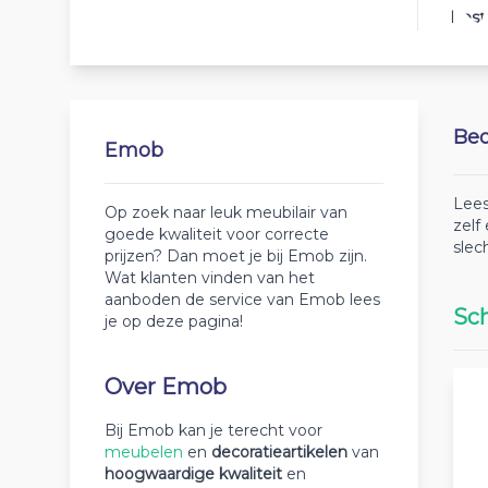
Best
Beo
Emob
Lees
Op zoek naar leuk meubilair van
zelf
goede kwaliteit voor correcte
slec
prijzen? Dan moet je bij Emob zijn.
Wat klanten vinden van het
aanboden de service van Emob lees
Sch
je op deze pagina!
Over Emob
Bij Emob kan je terecht voor
meubelen
en
decoratieartikelen
van
hoogwaardige kwaliteit
en