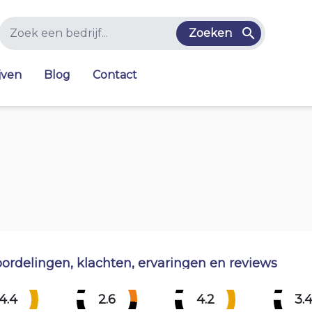
Zoeken
jven
Blog
Contact
ordelingen, klachten, ervaringen en reviews
4.4
2.6
4.2
3.