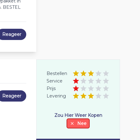
pakket in
n. BESTEL
Reageer
Bestellen
Service
Prijs
Reageer
Levering
Zou Hier Weer Kopen
Nee