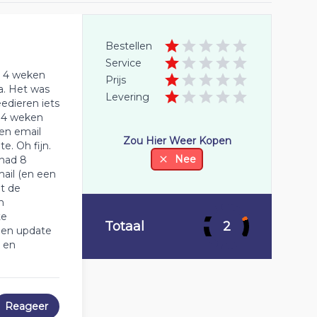
Bestellen
Service
a 4 weken
Prijs
ma. Het was
Levering
edieren iets
r 4 weken
en email
Zou Hier Weer Kopen
. Oh fijn.
Nee
had 8
ail (en een
t de
n
te
Totaal
2
 een update
 en
Reageer