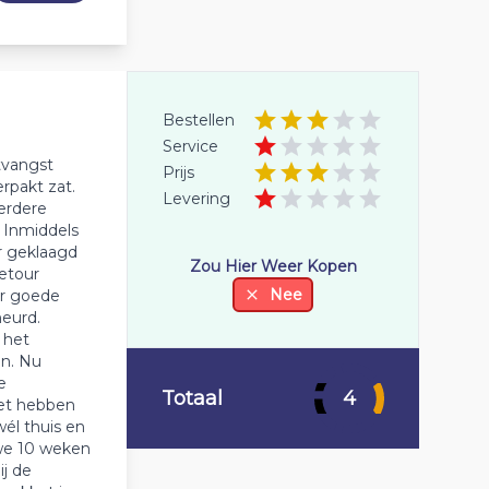
Bestellen
Service
tvangst
Prijs
rpakt zat.
Levering
erdere
 Inmiddels
r geklaagd
Zou Hier Weer Kopen
retour
Nee
or goede
heurd.
 het
n. Nu
e
Totaal
4
et hebben
wél thuis en
we 10 weken
ij de