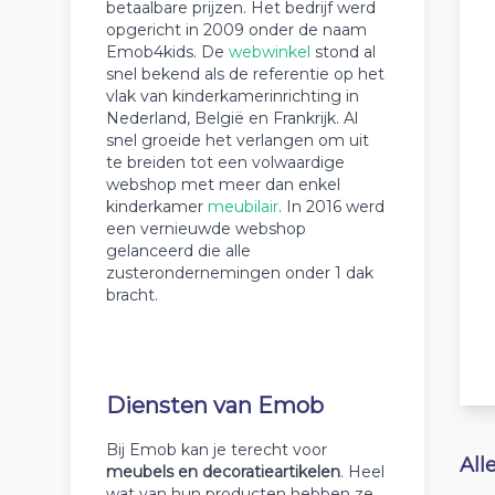
betaalbare prijzen. Het bedrijf werd
opgericht in 2009 onder de naam
Emob4kids. De
webwinkel
stond al
snel bekend als de referentie op het
vlak van kinderkamerinrichting in
Nederland, België en Frankrijk. Al
snel groeide het verlangen om uit
te breiden tot een volwaardige
webshop met meer dan enkel
kinderkamer
meubilair
. In 2016 werd
een vernieuwde webshop
gelanceerd die alle
zusterondernemingen onder 1 dak
bracht.
Diensten van Emob
Bij Emob kan je terecht voor
All
meubels en decoratieartikelen
. Heel
wat van hun producten hebben ze