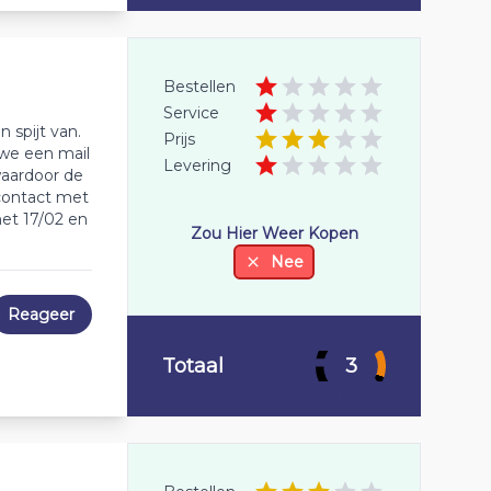
Bestellen
Service
 spijt van.
Prijs
 we een mail
Levering
waardoor de
contact met
et 17/02 en
Zou Hier Weer Kopen
Nee
Reageer
Totaal
3