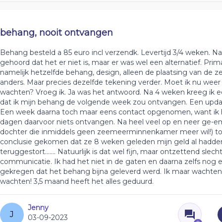
behang, nooit ontvangen
Behang besteld a 85 euro incl verzendk. Levertijd 3/4 weken. N
gehoord dat het er niet is, maar er was wel een alternatief. Pri
namelijk hetzelfde behang, design, alleen de plaatsing van de ze
anders. Maar precies dezelfde tekening verder. Moet ik nu wee
wachten? Vroeg ik. Ja was het antwoord. Na 4 weken kreeg ik e
dat ik mijn behang de volgende week zou ontvangen. Een update
Een week daarna toch maar eens contact opgenomen, want ik 
dagen daarvoor niets ontvangen. Na heel veel op en neer ge-em
dochter die inmiddels geen zeemeerminnenkamer meer wil!) to
conclusie gekomen dat ze 8 weken geleden mijn geld al hadde
teruggestort....... Natuurlijk is dat wel fijn, maar ontzettend slech
communicatie. Ik had het niet in de gaten en daarna zelfs nog
gekregen dat het behang bijna geleverd werd. Ik maar wachten
wachten! 3,5 maand heeft het alles geduurd.
Jenny
J
03-09-2023