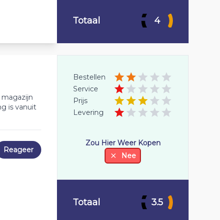
Totaal
4
Bestellen
Service
t magazijn
Prijs
g is vanuit
Levering
Zou Hier Weer Kopen
Reageer
Nee
Totaal
3.5