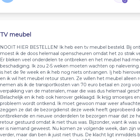
0
TV meubel
NOOIT HIER BESTELLEN! Ik heb een tv meubel besteld. Bij on
moest ik de doos helemaal openscheuren omdat het zo strak ve
Er bleken veel onderdelen te ontbreken en het meubel had me
beschadiging. Ik zou 2-5 weken moeten wachten op nalevering.
is het de 9e week en ik heb nog niets ontvangen. Ij heb hierove
en ik wil het meubel retour sturen. Ze willen het meubel alleen 
nemen als ik de transportkosten van 70 euro betaal en zorg vo
verpakking van de materialen, maar die was dus helemaal gesc
Belachelijk en ik heb ook hierover geklaagd. Ik krijg smoesjes en
probleem wordt ontkend. Ik moet gewoon maar weer afwachte
zeggen ze dat de bezorgdienst deze week heeft geprobeerd d
ontbrekende en nieuwe onderdelen te bezorgen maar dat ze h
retour gestuurd omdat ik niet thuis was. Bijzonder, want ik was 
er is niemand geweest. Nu komen ze volgende week, dan zijn 
verder, maar dan ben ik juist niet thuis. De klacht ligt inmiddels b