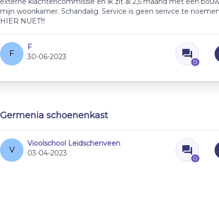
externe klachtencommissie en ik zit al 2,5 maand met een bouw
mijn woonkamer. Schandalig. Service is geen serivce te noeme
HIER NUET!!!
F
F
30-06-2023
0
Germenia schoenenkast
Vioolschool Leidschenveen
V
03-04-2023
0