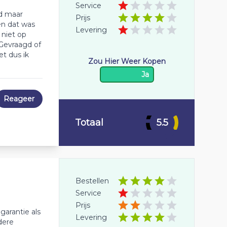
Service
gd maar
Prijs
en dat was
Levering
 niet op
 Gevraagd of
t dus ik
Zou Hier Weer Kopen
Ja
Reageer
Totaal
5.5
Bestellen
Service
Prijs
 garantie als
Levering
dere