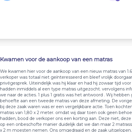
Kwamen voor de aankoop van een matras
We kwamen hier voor de aankoop van een nieuw matras van 1.6
verkoper was totaal niet geïnteresseerd en bleef vrolijk doorgaa
privégesprek. Uiteindelijk was hij klaar en had hij zowaar tijd voo
hadden inmiddels al een type matras uitgezocht. vervolgens i
we naar de acties. 1 plus 1 gratis was het antwoord . Wij hebben
behoefte aan een tweede matras van deze afmeting. De vorige 
bij deze zaak waren was er een vergelijkbare actie. Toen kocht
matras van 1,80 x 2 meter. omdat wij daar toen ook geen behoe
hadden, bood de verkoper ons een korting aan. Deze niet, dez
op een onbeschofte manier duidelijk dat we dan maar 2 matras
x 2 m moesten nemen. Ons omgedraaid en de zaak uitgelopen. 