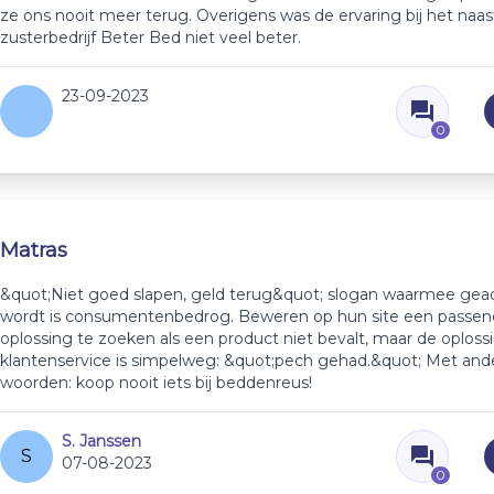
ze ons nooit meer terug. Overigens was de ervaring bij het naa
zusterbedrijf Beter Bed niet veel beter.
23-09-2023
0
Matras
&quot;Niet goed slapen, geld terug&quot; slogan waarmee gea
wordt is consumentenbedrog. Beweren op hun site een passe
oplossing te zoeken als een product niet bevalt, maar de oploss
klantenservice is simpelweg: &quot;pech gehad.&quot; Met and
woorden: koop nooit iets bij beddenreus!
S. Janssen
S
07-08-2023
0