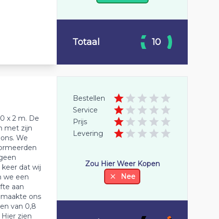
Totaal
10
Bestellen
Service
0 x 2 m. De
Prijs
n met zijn
Levering
r ons. We
nformeerden
 geen
Zou Hier Weer Kopen
keer dat wij
Nee
en we een
fte aan
e maakte ons
sen van 0,8
Hier zien