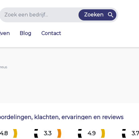
Zoeken
jven
Blog
Contact
reus
ordelingen, klachten, ervaringen en reviews
4.8
3.3
4.9
3.