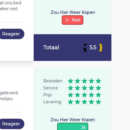
at ons bed
eker niet
Zou Hier Weer Kopen
Nee
Reageer
Totaal
5.5
Bestellen
Service
geleverd.
Prijs
netjes
Levering
Zou Hier Weer Kopen
Reageer
Ja