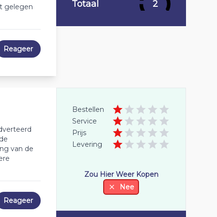
Totaal
2
st gelegen
Reageer
Bestellen
Service
dverteerd
Prijs
nde
Levering
ing van de
ere
Zou Hier Weer Kopen
Nee
Reageer