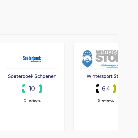
Soeterboek Schoenen
Wintersport Store
10
6.4
0 reviews
5 reviews