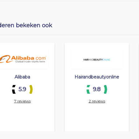
eren bekeken ook
Alibaba
Hairandbeautyonline
5.9
9.8
7 reviews
2 reviews