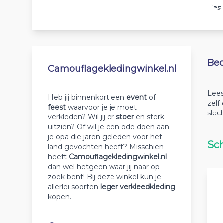
Best
Beo
Camouflagekledingwinkel.nl
Lees
Heb jij binnenkort een
event
of
zelf
feest
waarvoor je je moet
slec
verkleden? Wil jij er
stoer
en sterk
uitzien? Of wil je een ode doen aan
je opa die jaren geleden voor het
Sch
land gevochten heeft? Misschien
heeft
Camouflagekledingwinkel.nl
dan wel hetgeen waar jij naar op
zoek bent! Bij deze winkel kun je
allerlei soorten
leger
verkleedkleding
kopen.