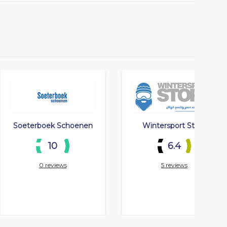
Soeterboek Schoenen
Wintersport Store
10
6.4
0 reviews
5 reviews