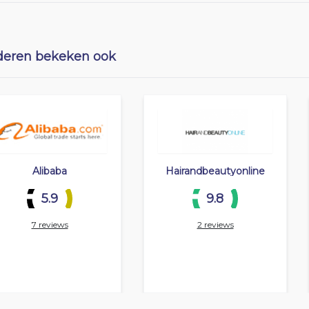
eren bekeken ook
Alibaba
Hairandbeautyonline
5.9
9.8
7 reviews
2 reviews