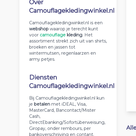
Over
Camouflagekledingwinkel.nl
Camouflagekledingwinkel.nl is een
webshop
waarop je terecht kunt
voor
camouflage
kleding
. Het
assortiment strekt zich uit van shirts,
broeken en jassen tot
wintermutsen, regenlaarzen en
army petjes.
Diensten
Camouflagekledingwinkel.nl
Bij Camouflagekledingwinkel.nl kun
je
betalen
met iDEAL, Visa,
MasterCard, Bancontact/Mister
Cash,
DirectEbanking/Sofortüberweisung,
All
Giropay, onder rembours, per
bankoverschrijving en contant.