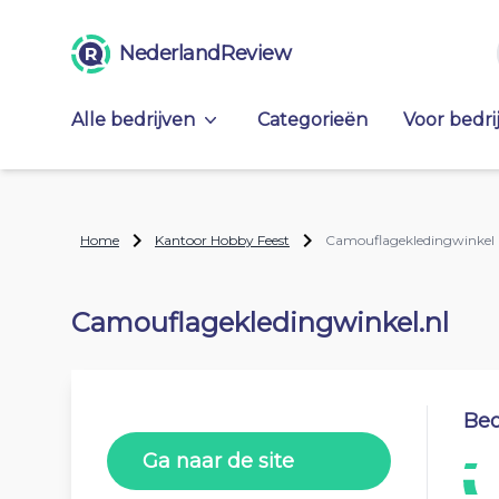
NederlandReview
Alle bedrijven
Categorieën
Voor bedri
Home
Kantoor Hobby Feest
Camouflagekledingwinkel 
Camouflagekledingwinkel.nl
Beo
Ga naar de site