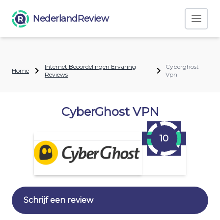
NederlandReview
Internet Beoordelingen Ervaring
Cyberghost
Home
Reviews
Vpn
CyberGhost VPN
10
Schrijf een review