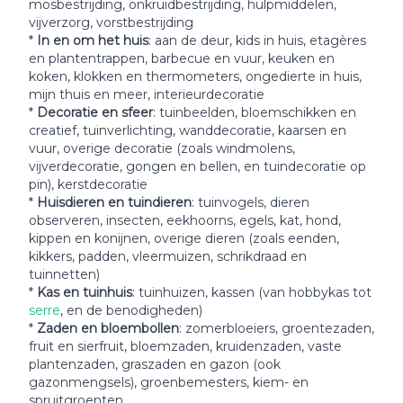
mosbestrijding, onkruidbestrijding, hulpmiddelen,
vijverzorg, vorstbestrijding
*
In en om het huis
: aan de deur, kids in huis, etagères
en plantentrappen, barbecue en vuur, keuken en
koken, klokken en thermometers, ongedierte in huis,
mijn thuis en meer, interieurdecoratie
*
Decoratie en sfeer
: tuinbeelden, bloemschikken en
creatief, tuinverlichting, wanddecoratie, kaarsen en
vuur, overige decoratie (zoals windmolens,
vijverdecoratie, gongen en bellen, en tuindecoratie op
pin), kerstdecoratie
*
Huisdieren en tuindieren
: tuinvogels, dieren
observeren, insecten, eekhoorns, egels, kat, hond,
kippen en konijnen, overige dieren (zoals eenden,
kikkers, padden, vleermuizen, schrikdraad en
tuinnetten)
*
Kas en tuinhuis
: tuinhuizen, kassen (van hobbykas tot
serre
, en de benodigheden)
*
Zaden en bloembollen
: zomerbloeiers, groentezaden,
fruit en sierfruit, bloemzaden, kruidenzaden, vaste
plantenzaden, graszaden en gazon (ook
gazonmengsels), groenbemesters, kiem- en
spruitgroenten