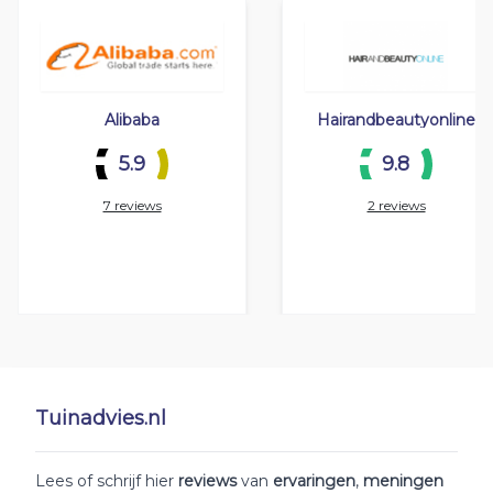
Alibaba
Hairandbeautyonline
5.9
9.8
7 reviews
2 reviews
Tuinadvies.nl
Lees of schrijf hier
reviews
van
ervaringen
,
meningen