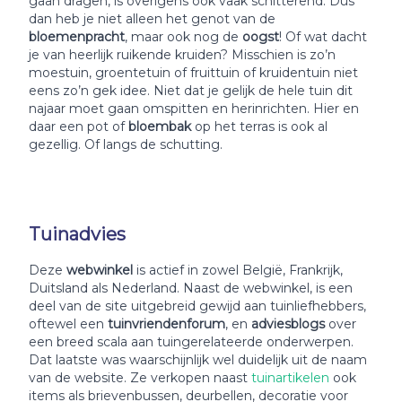
gaan dragen, is overigens ook vaak schitterend. Dus
dan heb je niet alleen het genot van de
bloemenpracht
, maar ook nog de
oogst
! Of wat dacht
je van heerlijk ruikende kruiden? Misschien is zo’n
moestuin, groentetuin of fruittuin of kruidentuin niet
eens zo’n gek idee. Niet dat je gelijk de hele tuin dit
najaar moet gaan omspitten en herinrichten. Hier en
daar een pot of
bloembak
op het terras is ook al
gezellig. Of langs de schutting.
Tuinadvies
Deze
webwinkel
is actief in zowel België, Frankrijk,
Duitsland als Nederland. Naast de webwinkel, is een
deel van de site uitgebreid gewijd aan tuinliefhebbers,
oftewel een
tuinvriendenforum
, en
adviesblogs
over
een breed scala aan tuingerelateerde onderwerpen.
Dat laatste was waarschijnlijk wel duidelijk uit de naam
van de website. Ze verkopen naast
tuinartikelen
ook
items als brievenbussen, deurbellen, decoratie voor