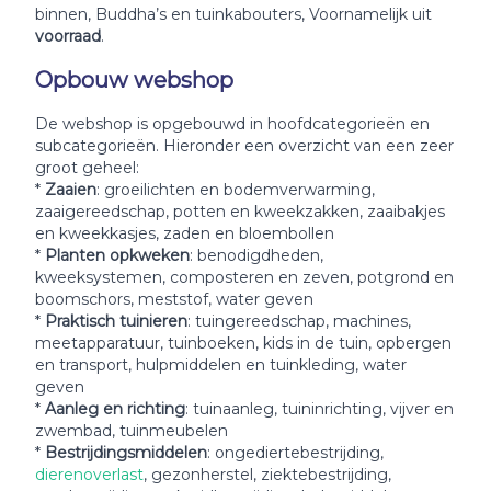
binnen, Buddha’s en tuinkabouters, Voornamelijk uit
voorraad
.
Opbouw webshop
De webshop is opgebouwd in hoofdcategorieën en
subcategorieën. Hieronder een overzicht van een zeer
groot geheel:
*
Zaaien
: groeilichten en bodemverwarming,
zaaigereedschap, potten en kweekzakken, zaaibakjes
en kweekkasjes, zaden en bloembollen
*
Planten opkweken
: benodigdheden,
kweeksystemen, composteren en zeven, potgrond en
boomschors, meststof, water geven
*
Praktisch tuinieren
: tuingereedschap, machines,
meetapparatuur, tuinboeken, kids in de tuin, opbergen
en transport, hulpmiddelen en tuinkleding, water
geven
*
Aanleg en richting
: tuinaanleg, tuininrichting, vijver en
zwembad, tuinmeubelen
*
Bestrijdingsmiddelen
: ongediertebestrijding,
dierenoverlast
, gezonherstel, ziektebestrijding,