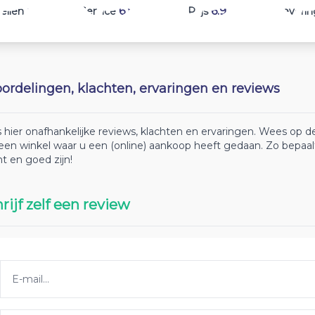
7.1
6.8
6.9
ellen
Service
Prijs
Leverin
ordelingen, klachten, ervaringen en reviews
 hier onafhankelijke reviews, klachten en ervaringen. Wees op
 een winkel waar u een (online) aankoop heeft gedaan. Zo bepaa
ht en goed zijn!
rijf zelf een review