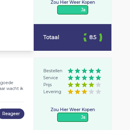
Zou Hier Weer Kopen
Ja
Totaal
8.5
Bestellen
Service
n goede
Prijs
aar wacht ik
Levering
Zou Hier Weer Kopen
Reageer
Ja