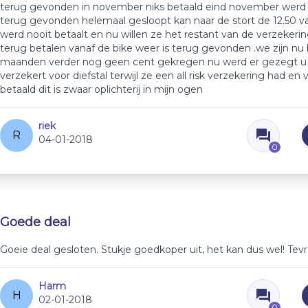
terug gevonden in november niks betaald eind november werd 
terug gevonden helemaal gesloopt kan naar de stort de 12.50 
werd nooit betaalt en nu willen ze het restant van de verzekeri
terug betalen vanaf de bike weer is terug gevonden .we zijn nu 
maanden verder nog geen cent gekregen nu werd er gezegt u 
verzekert voor diefstal terwijl ze een all risk verzekering had en 
betaald dit is zwaar oplichterij in mijn ogen
riek
R
04-01-2018
0
Goede deal
Goeie deal gesloten. Stukje goedkoper uit, het kan dus wel! Tev
Harm
H
02-01-2018
0