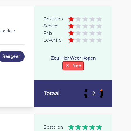
Bestellen
Service
aar daar
Prijs
Levering
Reageer
Zou Hier Weer Kopen
Nee
Totaal
2
Bestellen