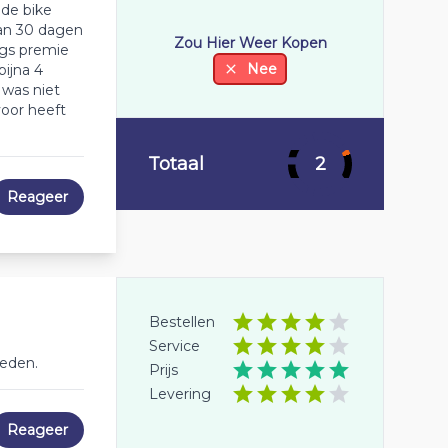
de bike
van 30 dagen
Zou Hier Weer Kopen
ngs premie
Nee
bijna 4
was niet
voor heeft
Totaal
2
Reageer
Bestellen
Service
reden.
Prijs
Levering
Reageer