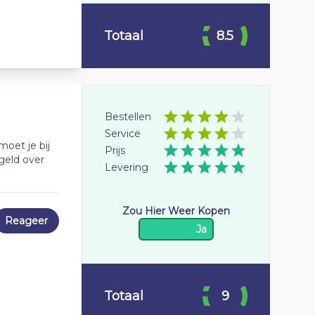
Totaal
8.5
Bestellen
Service
oet je bij
Prijs
 geld over
Levering
Zou Hier Weer Kopen
Reageer
Ja
Totaal
9