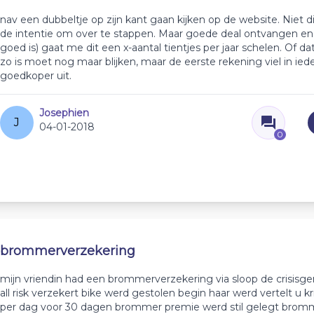
nav een dubbeltje op zijn kant gaan kijken op de website. Niet d
de intentie om over te stappen. Maar goede deal ontvangen en 
goed is) gaat me dit een x-aantal tientjes per jaar schelen. Of d
zo is moet nog maar blijken, maar de eerste rekening viel in ied
goedkoper uit.
Josephien
J
04-01-2018
0
brommerverzekering
mijn vriendin had een brommerverzekering via sloop de crisisg
all risk verzekert bike werd gestolen begin haar werd vertelt u kri
per dag voor 30 dagen brommer premie werd stil gelegt brom