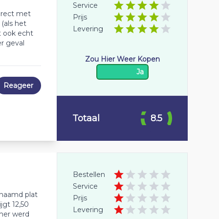
Service
irect met
Prijs
(als het
Levering
at ook echt
er geval
Zou Hier Weer Kopen
Ja
Reageer
Totaal
8.5
Bestellen
Service
enaamd plat
Prijs
jgt 12,50
Levering
mer werd