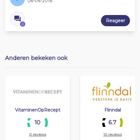
06-04-2016
Reageer
0
Anderen bekeken ook
VitaminenOpRecept
Flinndal
10
6.7
0 reviews
10 reviews