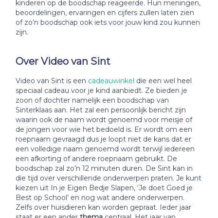
kinderen op de boodschap reageerde. Hun meningen,
beoordelingen, ervaringen en cijfers zullen laten zien
of zo’n boodschap ook iets voor jouw kind zou kunnen
zijn.
Over Video van Sint
Video van Sint is een
cadeauwinkel
die een wel heel
speciaal cadeau voor je kind aanbiedt. Ze bieden je
zoon of dochter namelijk een boodschap van
Sinterklaas aan. Het zal een persoonlijk bericht zijn
waarin ook de naam wordt genoemd voor meisje of
de jongen voor wie het bedoeld is. Er wordt om een
roepnaam gevraagd dus je loopt niet de kans dat er
een volledige naam genoemd wordt terwijl iedereen
een afkorting of andere roepnaam gebruikt. De
boodschap zal zo’n 12 minuten duren. De Sint kan in
die tijd over verschillende onderwerpen praten. Je kunt
kiezen uit In je Eigen Bedje Slapen, ‘Je doet Goed je
Best op School’ en nog wat andere onderwerpen.
Zelfs over huisdieren kan worden gepraat. Ieder jaar
staat er een ander
thema
centraal. Het jaar van