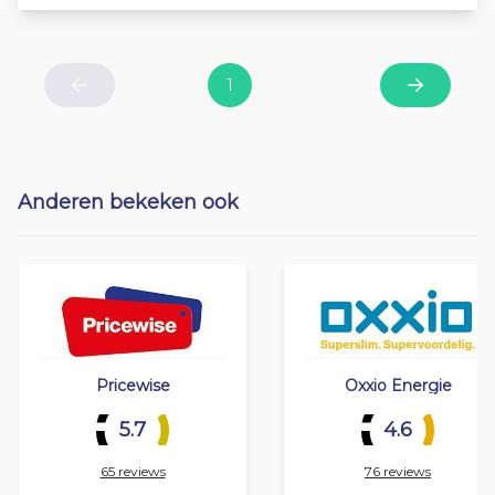
1
Previous
Next
Anderen bekeken ook
Pricewise
Oxxio Energie
5.7
4.6
65 reviews
76 reviews