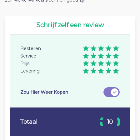
zelf welke winkels slecht en goed zijn!
Schrijf zelf een review
Bestellen
Service
Prijs
Levering
Zou Hier Weer Kopen
Totaal
10