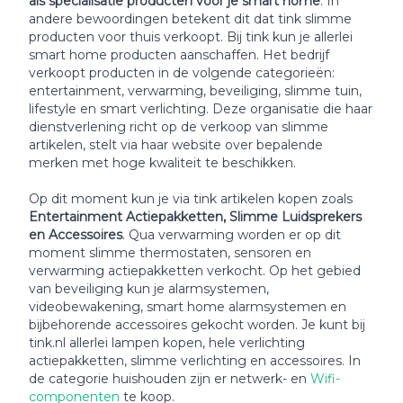
als specialisatie producten voor je smart home
. In
andere bewoordingen betekent dit dat tink slimme
producten voor thuis verkoopt. Bij tink kun je allerlei
smart home producten aanschaffen. Het bedrijf
verkoopt producten in de volgende categorieën:
entertainment, verwarming, beveiliging, slimme tuin,
lifestyle en smart verlichting. Deze organisatie die haar
dienstverlening richt op de verkoop van slimme
artikelen, stelt via haar website over bepalende
merken met hoge kwaliteit te beschikken.
Op dit moment kun je via tink artikelen kopen zoals
Entertainment Actiepakketten, Slimme Luidsprekers
en Accessoires
. Qua verwarming worden er op dit
moment slimme thermostaten, sensoren en
verwarming actiepakketten verkocht. Op het gebied
van beveiliging kun je alarmsystemen,
videobewakening, smart home alarmsystemen en
bijbehorende accessoires gekocht worden. Je kunt bij
tink.nl allerlei lampen kopen, hele verlichting
actiepakketten, slimme verlichting en accessoires. In
de categorie huishouden zijn er netwerk- en
Wifi-
componenten
te koop.