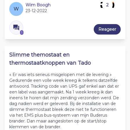
Wim Boogh
2
W
23-12-2022
Reageer
1
Slimme themostaat en
thermostaatknoppen van Tado
« Er was iets serieus misgelopen met de levering »
Gedurende een volle week kreeg ik telkens datzelfde
antwoord. Tracking code van UPS gaf enkel aan dat er
een label was aangemaakt. Na 1 week kreeg ik dan
ineens te horen dat mijn zending verzonden werd. De
dag nadien werd er geleverd. Bij de installatie van de
slimme thermostaat bleek deze niet te functioneren
via het EMS plus bus-systeem van mijn Buderus
brander. Dan maar aangesloten op de start/stop
klemmen van de brander.