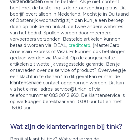
verzendkosten
over te betalen. Als je niet content
bent met de bestelling is de retourzending gratis. Dit
bedrijf levert alleen in Nederland. Mocht je in Duitsland
of Oostenrijk woonachtig zijn dan kun je een beroep
doen op tink.de en tink.at, de twee andere websites
van het bedrijf. Spullen worden door meerdere
vervoerders verzonden. Bestelde artikelen kunnen
betaald worden via iDEAL,
creditcard
, (MasterCard,
Americain Express of Visa). Er kunnen ook betalingen
gedaan worden via PayPal. Op de aangeschafte
artikelen zit wettelijk vastgestelde garantie. Ben je
ontevreden over de service of product? Overweeg je
een klacht in te dienen? In dit geval kan er met de
klantenservice
contact opgenomen worden. Dit kan
via het e-mail adres: service@tink.nl of via
telefoonnummer 085 0012 660. De klantenservice is
op werkdagen bereikbaar van 10:00 uur tot en met
18:00 uur.
Wat zijn de klantervaringen bij tink?
Ben jij al klant bij tink? Wat vind je van de