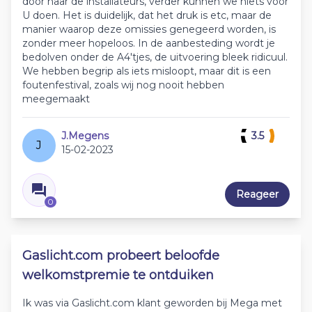
door naar de installateurs, verder kunnen we niets voor
U doen. Het is duidelijk, dat het druk is etc, maar de
manier waarop deze omissies genegeerd worden, is
zonder meer hopeloos. In de aanbesteding wordt je
bedolven onder de A4'tjes, de uitvoering bleek ridicuul.
We hebben begrip als iets misloopt, maar dit is een
foutenfestival, zoals wij nog nooit hebben
meegemaakt
J.Megens
3.5
J
15-02-2023
Reageer
0
Gaslicht.com probeert beloofde
welkomstpremie te ontduiken
Ik was via Gaslicht.com klant geworden bij Mega met