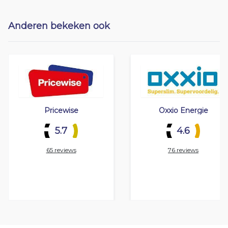
Anderen bekeken ook
Pricewise
Oxxio Energie
5.7
4.6
65 reviews
76 reviews