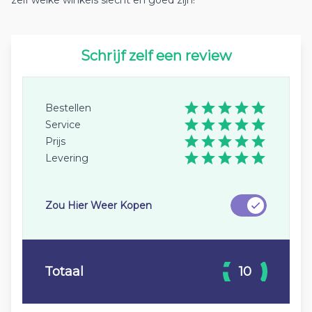
zelf welke winkels slecht en goed zijn!
Schrijf zelf een review
Bestellen
Service
Prijs
Levering
Zou Hier Weer Kopen
Totaal
10