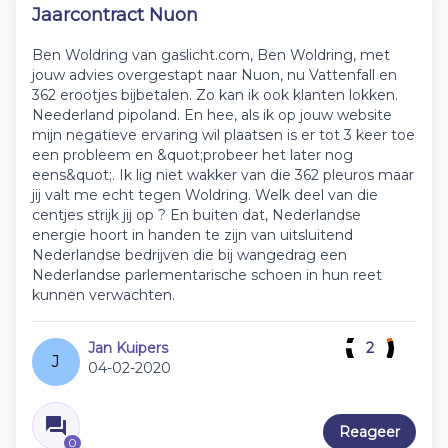
Jaarcontract Nuon
Ben Woldring van gaslicht.com, Ben Woldring, met
jouw advies overgestapt naar Nuon, nu Vattenfall en
362 erootjes bijbetalen. Zo kan ik ook klanten lokken.
Neederland pipoland. En hee, als ik op jouw website
mijn negatieve ervaring wil plaatsen is er tot 3 keer toe
een probleem en &quot;probeer het later nog
eens&quot;. Ik lig niet wakker van die 362 pleuros maar
jij valt me echt tegen Woldring. Welk deel van die
centjes strijk jij op ? En buiten dat, Nederlandse
energie hoort in handen te zijn van uitsluitend
Nederlandse bedrijven die bij wangedrag een
Nederlandse parlementarische schoen in hun reet
kunnen verwachten.
Jan Kuipers
2
J
04-02-2020
Reageer
0