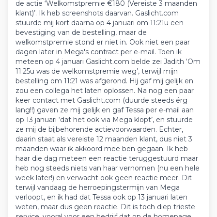
de actie ‘Welkomstpremie €180 (Vereiste 3 maanden
klant)’. Ik heb screenshots daarvan. Gaslicht.com
stuurde mij kort daarna op 4 januari om 11:21u een
bevestiging van de bestelling, maar de
welkomstpremie stond er niet in. Ook niet een paar
dagen later in Mega's contract per e-mail. Toen ik
meteen op 4 januari Gaslicht.com belde zei Jadith ‘Om
11:25u was de welkomstpremie weg’, terwijl mijn
bestelling om 11:21 was afgerond. Hij gaf mij gelijk en
zou een collega het laten oplossen. Na nog een paar
keer contact met Gaslicht.com (duurde steeds érg
lang!!) gaven ze mij gelijk en gaf Tessa per e-mail aan
op 13 januari ‘dat het ook via Mega klopt’, en stuurde
ze mij de bijbehorende actievoorwaarden. Echter,
daarin staat als vereiste 12 maanden klant, dus niet 3
maanden waar ik akkoord mee ben gegaan. Ik heb
haar die dag meteen een reactie teruggestuurd maar
heb nog steeds niets van haar vernomen (nu een hele
week later!) en verwacht ook geen reactie meer. Dit
terwijl vandaag de herroepingstermijn van Mega
verloopt, en ik had dat Tessa ook op 13 januari laten
weten, maar dus geen reactie. Dit is toch diep trieste
service, vooral voor een bedrijf dat op de homepage