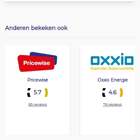
Anderen bekeken ook
Pricewise
Oxxio Energie
5.7
4.6
65 reviews
76 reviews