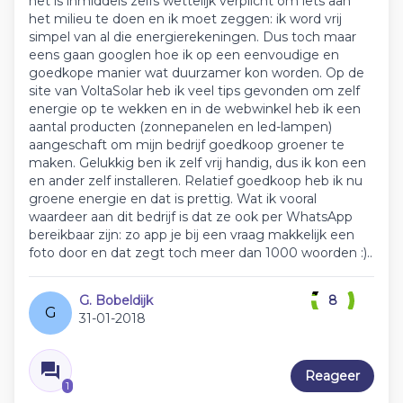
het is inmiddels zelfs wettelijk verplicht om iets aan
het milieu te doen en ik moet zeggen: ik word vrij
simpel van al die energierekeningen. Dus toch maar
eens gaan googlen hoe ik op een eenvoudige en
goedkope manier wat duurzamer kon worden. Op de
site van VoltaSolar heb ik veel tips gevonden om zelf
energie op te wekken en in de webwinkel heb ik een
aantal producten (zonnepanelen en led-lampen)
aangeschaft om mijn bedrijf goedkoop groener te
maken. Gelukkig ben ik zelf vrij handig, dus ik kon een
en ander zelf installeren. Relatief goedkoop heb ik nu
groene energie en dat is prettig. Wat ik vooral
waardeer aan dit bedrijf is dat ze ook per WhatsApp
bereikbaar zijn: zo app je bij een vraag makkelijk een
foto door en dat zegt toch meer dan 1000 woorden :)..
G. Bobeldijk
8
G
31-01-2018
Reageer
1