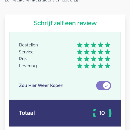
zelf welke winkels slecht en goed zijn!
Schrijf zelf een review
Bestellen
Service
Prijs
Levering
Zou Hier Weer Kopen
Totaal
10