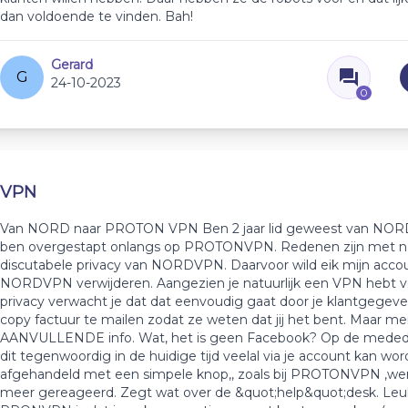
dan voldoende te vinden. Bah!
Gerard
G
24-10-2023
0
VPN
Van NORD naar PROTON VPN Ben 2 jaar lid geweest van NO
ben overgestapt onlangs op PROTONVPN. Redenen zijn met 
discutabele privacy van NORDVPN. Daarvoor wild eik mijn accou
NORDVPN verwijderen. Aangezien je natuurlijk een VPN hebt v
privacy verwacht je dat dat eenvoudig gaat door je klantgegev
copy factuur te mailen zodat ze weten dat jij het bent. Maar me
AANVULLENDE info. Wat, het is geen Facebook? Op de meded
dit tegenwoordig in de huidige tijd veelal via je account kan wo
afgehandeld met een simpele knop,, zoals bij PROTONVPN ,wer
meer gereageerd. Zegt wat over de &quot;help&quot;desk. Leu