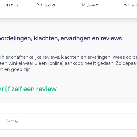
6.4
3.6
4.8
ellen
Service
Prijs
Leverin
ordelingen, klachten, ervaringen en reviews
 hier onafhankelijke reviews, klachten en ervaringen. Wees op
 een winkel waar u een (online) aankoop heeft gedaan. Zo bepaa
ht en goed zijn!
rijf zelf een review