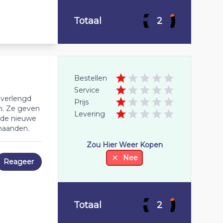
Totaal
2
Bestellen
Service
 verlengd
Prijs
n. Ze geven
Levering
s de nieuwe
maanden.
Zou Hier Weer Kopen
Nee
Reageer
Totaal
2