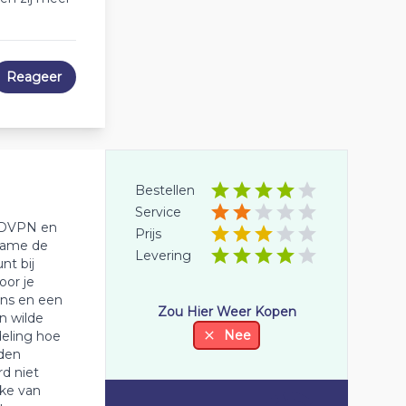
Reageer
Bestellen
Service
RDVPN en
Prijs
name de
Levering
nt bij
oor je
ens en een
Zou Hier Weer Kopen
n wilde
Nee
eling hoe
rden
d niet
ke van