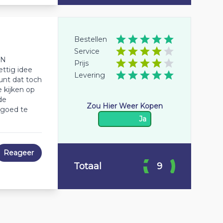
Bestellen
Service
PN
Prijs
ettig idee
Levering
unt dat toch
e kijken op
de
Zou Hier Weer Kopen
s goed te
Ja
Reageer
Totaal
9