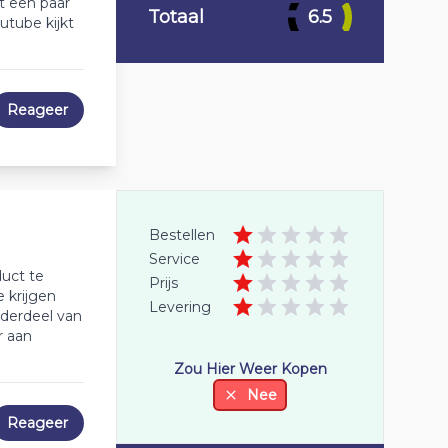
t een paar
Totaal
6.5
utube kijkt
Reageer
Bestellen
Service
duct te
Prijs
 krijgen
Levering
onderdeel van
r aan
Zou Hier Weer Kopen
Nee
Reageer