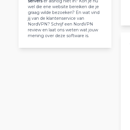
servers
er alsnog niet in? Kon je nu
wel die ene website bereiken die je
graag wilde bezoeken? En wat vind
jij van de klantenservice van
NordVPN? Schrijf een NordVPN
review en laat ons weten wat jouw
mening over deze software is.