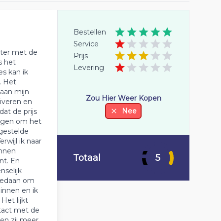
Bestellen
Service
hter met de
Prijs
s het
Levering
es kan ik
. Het
 aan mijn
Zou Hier Weer Kopen
tiveren en
Nee
at de prijs
ijgen om het
lgestelde
wijl ik naar
unnen
Totaal
5
nt. En
selijk
 gedaan om
innen en ik
Het lijkt
ntact met de
ken zij meer