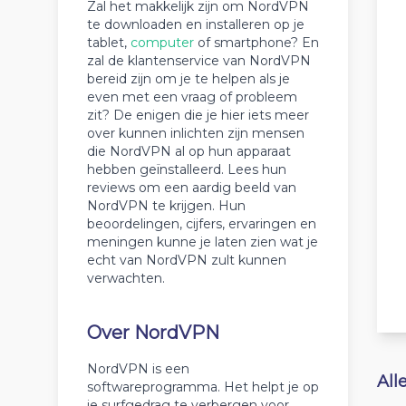
Zal het makkelijk zijn om NordVPN
te downloaden en installeren op je
tablet,
computer
of smartphone? En
zal de klantenservice van NordVPN
bereid zijn om je te helpen als je
even met een vraag of probleem
zit? De enigen die je hier iets meer
over kunnen inlichten zijn mensen
die NordVPN al op hun apparaat
hebben geïnstalleerd. Lees hun
reviews om een aardig beeld van
NordVPN te krijgen. Hun
beoordelingen, cijfers, ervaringen en
meningen kunne je laten zien wat je
echt van NordVPN zult kunnen
verwachten.
Over NordVPN
NordVPN is een
All
softwareprogramma. Het helpt je op
je surfgedrag te verbergen voor