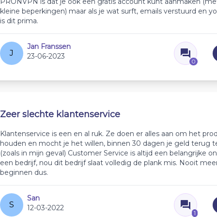
PRONVPN is dat je ook een gratis account kunt aanmaken (me
kleine beperkingen) maar als je wat surft, emails verstuurd en yo
is dit prima.
Jan Franssen
J
23-06-2023
0
Zeer slechte klantenservice
Klantenservice is een en al ruk. Ze doen er alles aan om het pro
houden en mocht je het willen, binnen 30 dagen je geld terug te
(zoals in mijn geval) Customer Service is altijd een belangrijke 
een bedrijf, nou dit bedrijf slaat volledig de plank mis. Nooit mee
beginnen dus.
San
S
12-03-2022
1