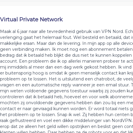
Virtual Private Network
Maak al 6 jaar naar alle tevredenheid gebruik van VPN Nord. Ec
verlenging gaat het helemaal fout. Wel besteld en betaald, dat i
makkelijke eraan. Maar dan de levering. In mijn app op alle devic
geen verbinding maken. Ik moet nog een abonnement betalen
bedrag dat ik betaald heb blijkt die dus niet te kunnen koppelen
account. Een probleem die ik op allerlei manieren probeer te ac
mij inmiddels al meer dan een dag werk gekost hebben. Ik vind d
er buitensporig hoog is omdat ik geen menselijk contact kan kr
probleem op te lossen. Het is uitsluitend een chatrobot, de vee
vragen en een automatische reply wanneer je een email stuur. Ter
mijn weten voldoende gegevens toestuur waarbij zij zouden k
controleren dat ik betaald heb, hoeveel en voor welk abonneme
mochten zij onvoldoende gegevens hebben dan zou bij een men
contact er naar gevraagd kunnen worden. Er word totaal niets
het probleem op te lossen. Snap ik wel. Zij hebben hun centen b
raak gefrustreerd en voel een dikke middelvinger van NordVPN. 
erop dat ze alleen het geld willen opstrijken en beslist geen co
klanten willen hebben. Daar hebben ze de robots voor en dat lij