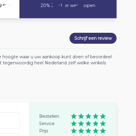
4.8
g
20% Zou hier weer kopen
Schrijf een review
 de hoogte waar u uw aankoop kunt doen of beoordeel
lt tegenwoordig heel Nederland zelf welke winkels
Bestellen
Service
Prijs