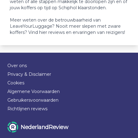
weten of alle stappen makkelijk te doorlopen zijn en of
jouw koffers op tijd op Schiphol klaarstonden.
Meer weten over de betrouwbaarheid van
LeaveYourLuggage? Nooit meer slepen met zware
koffers? Vind hier reviews en ervaringen van reizigers!
Over ons
Privacy & Disclaimer
Cookies
Algemene Voorwaarden
Gebruikersvoorwaarden
Richtlijnen reviews
NederlandReview