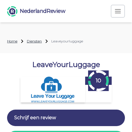
NederlandReview
Home
Diensten
Leaveyourluggage
LeaveYourLuggage
10
Schrijf een review