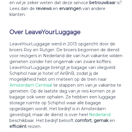
en wil je zeker weten dat deze service
betrouwbaar
is?
Lees dan de
reviews
en
ervaringen
van andere
klanten.
Over LeaveYourLuggage
LeaveYourLuggage werd in 2013 opgericht door de
broers Roy en Rutger. De broers begonnen de dienst
voor reizigers in Nederland die van hun vakantie wilden
genieten zonder het ongemak van zware koffers.
LeaveYourLuggage brengt je bagage van vliegveld
Schiphol naar je hotel of AirBnB, zodat jij de
mogelijkheid hebt om meteen op de trein naar
Amsterdam Centraal
te stappen om van je vakantie te
genieten. Op de laatste dag van je reis komen ze je
bagage ook weer ophalen. Ze hebben een luggage
storage ruimte op Schiphol waar alle bagage
opgeslagen wordt. Het bedrijf is in Amsterdam
gevestigd, maar de dienst is over heel
Nederland
beschikbaar. Het bedrijf belooft
comfort
,
gemak
en
efficiënt
reizen.