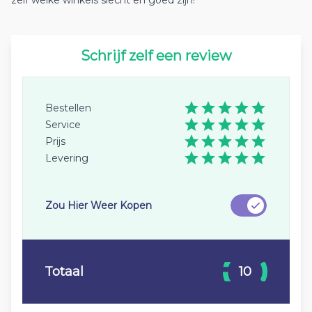
zelf welke winkels slecht en goed zijn!
Schrijf zelf een review
Bestellen
Service
Prijs
Levering
Zou Hier Weer Kopen
Totaal
10