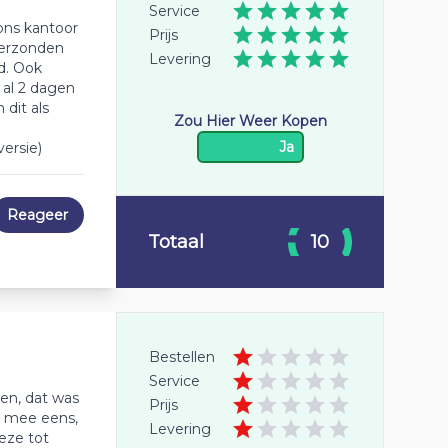
Service
ons kantoor
Prijs
verzonden
Levering
d. Ook
 al 2 dagen
dit als
Zou Hier Weer Kopen
Ja
ersie)
Reageer
Totaal
10
Bestellen
Service
en, dat was
Prijs
et mee eens,
Levering
eze tot