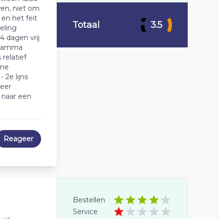
wen, niet om
 en het feit
Totaal
3.5
eling
 4 dagen vrij
gramma
relatief
ine
 2e lijns
meer
r naar een
Reageer
Bestellen
Service