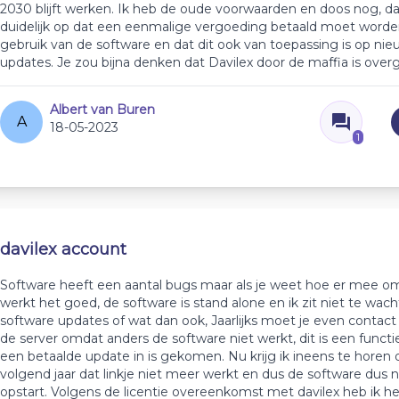
2030 blijft werken. Ik heb de oude voorwaarden en doos nog, da
duidelijk op dat een eenmalige vergoeding betaald moet worde
gebruik van de software en dat dit ook van toepassing is op ni
updates. Je zou bijna denken dat Davilex door de maffia is ove
Albert van Buren
A
18-05-2023
1
davilex account
Software heeft een aantal bugs maar als je weet hoe er mee o
werkt het goed, de software is stand alone en ik zit niet te wac
software updates of wat dan ook, Jaarlijks moet je even conta
de server omdat anders de software niet werkt, dit is een functi
een betaalde update in is gekomen. Nu krijg ik ineens te horen 
volgend jaar dat linkje niet meer werkt en dus de software dus 
opstart. Volgens de licentie overeenkomst met davilex heb ik he