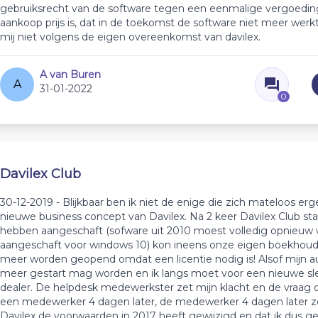
gebruiksrecht van de software tegen een eenmalige vergoedin
aankoop prijs is, dat in de toekomst de software niet meer werkt
mij niet volgens de eigen overeenkomst van davilex.
A van Buren
A
31-01-2022
0
Davilex Club
30-12-2019 - Blijkbaar ben ik niet de enige die zich mateloos erg
nieuwe business concept van Davilex. Na 2 keer Davilex Club st
hebben aangeschaft (sofware uit 2010 moest volledig opnieuw
aangeschaft voor windows 10) kon ineens onze eigen boekhoud
meer worden geopend omdat een licentie nodig is! Alsof mijn a
meer gestart mag worden en ik langs moet voor een nieuwe sleu
dealer. De helpdesk medewerkster zet mijn klacht en de vraag 
een medewerker 4 dagen later, de medewerker 4 dagen later ze
Davilex de voorwaarden in 2017 heeft gewijzigd en dat ik dus g