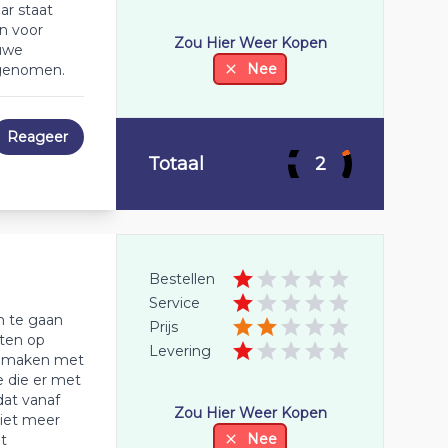
ar staat
n voor
Zou Hier Weer Kopen
euwe
Nee
rgenomen.
Reageer
Totaal
2
Bestellen
Service
m te gaan
Prijs
hten op
Levering
ct maken met
e die er met
dat vanaf
Zou Hier Weer Kopen
niet meer
Nee
t