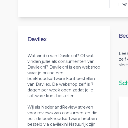
Best
Beo
Davilex
Lees
Wat vind u van Davilex.nl? Of wat
zelf
vinden jullie als consumenten van
slec
Davilex.nl? Davilex.nl is een webshop
waar je online een
boekhoudsoftware kunt bestellen
Sch
van Davilex. De webshop zelf is 7
dagen per week open zodat je je
software kunt bestellen.
Wij als NederlandReview streven
voor reviews van consumenten die
ooit de boekhoudsoftware hebben
besteld via davilex.nl Natuurlijk zijn