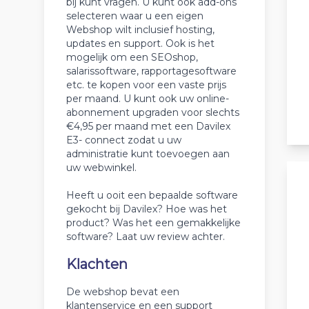
bij kunt vragen. U kunt ook add-ons
selecteren waar u een eigen
Webshop wilt inclusief hosting,
updates en support. Ook is het
mogelijk om een SEOshop,
salarissoftware, rapportagesoftware
etc. te kopen voor een vaste prijs
per maand. U kunt ook uw online-
abonnement upgraden voor slechts
€4,95 per maand met een Davilex
E3- connect zodat u uw
administratie kunt toevoegen aan
uw webwinkel.
Heeft u ooit een bepaalde software
gekocht bij Davilex? Hoe was het
product? Was het een gemakkelijke
software? Laat uw review achter.
Klachten
De webshop bevat een
klantenservice en een support