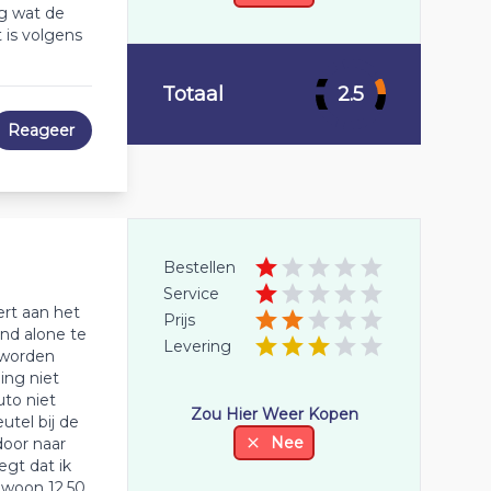
g wat de
 is volgens
Totaal
2.5
Reageer
Bestellen
Service
ert aan het
Prijs
and alone te
Levering
 worden
ing niet
uto niet
Zou Hier Weer Kopen
tel bij de
Nee
door naar
gt dat ik
ewoon 12.50