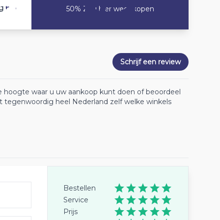
6.6
g
50% Zou hier weer kopen
Schrijf een review
 de hoogte waar u uw aankoop kunt doen of beoordeel
lt tegenwoordig heel Nederland zelf welke winkels
Bestellen
Service
Prijs