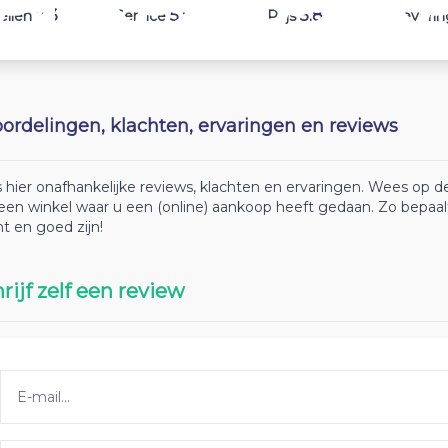
7.3
5.9
5.8
ellen
Service
Prijs
Leverin
ordelingen, klachten, ervaringen en reviews
 hier onafhankelijke reviews, klachten en ervaringen. Wees op
 een winkel waar u een (online) aankoop heeft gedaan. Zo bepaa
ht en goed zijn!
rijf zelf een review