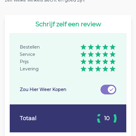
zelf welke winkels slecht en goed zijn!
Schrijf zelf een review
Bestellen
Service
Prijs
Levering
Zou Hier Weer Kopen
Totaal
10