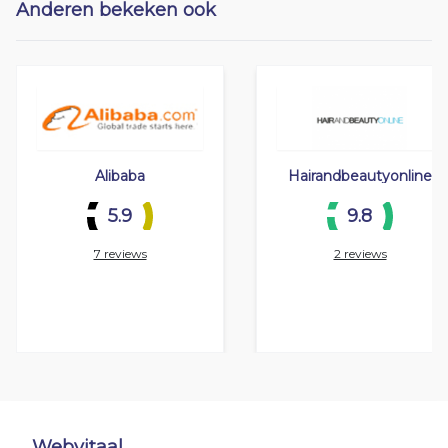
Anderen bekeken ook
Alibaba
Hairandbeautyonline
5.9
9.8
7 reviews
2 reviews
Webvitaal