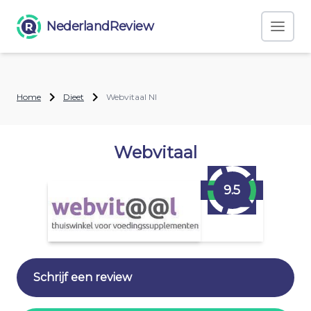
NederlandReview
Home
Dieet
Webvitaal Nl
Webvitaal
9.5
Schrijf een review