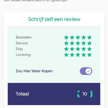
zelf welke winkels slecht en goed zijn!
Schrijf zelf een review
Bestellen
Service
Prijs
Levering
Zou Hier Weer Kopen
Totaal
10