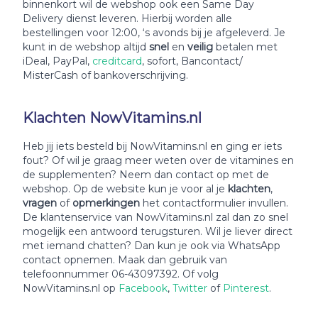
binnenkort wil de webshop ook een Same Day
Delivery dienst leveren. Hierbij worden alle
bestellingen voor 12:00, ‘s avonds bij je afgeleverd. Je
kunt in de webshop altijd
snel
en
veilig
betalen met
iDeal, PayPal,
creditcard
, sofort, Bancontact/
MisterCash of bankoverschrijving.
Klachten NowVitamins.nl
Heb jij iets besteld bij NowVitamins.nl en ging er iets
fout? Of wil je graag meer weten over de vitamines en
de supplementen? Neem dan contact op met de
webshop. Op de website kun je voor al je
klachten
,
vragen
of
opmerkingen
het contactformulier invullen.
De klantenservice van NowVitamins.nl zal dan zo snel
mogelijk een antwoord terugsturen. Wil je liever direct
met iemand chatten? Dan kun je ook via WhatsApp
contact opnemen. Maak dan gebruik van
telefoonnummer 06-43097392. Of volg
NowVitamins.nl op
Facebook
,
Twitter
of
Pinterest
.