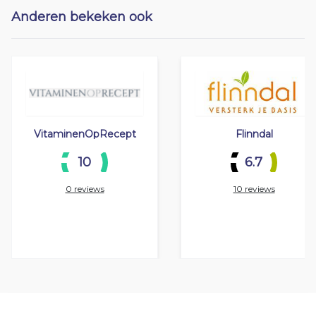
Anderen bekeken ook
VitaminenOpRecept
Flinndal
10
6.7
0 reviews
10 reviews