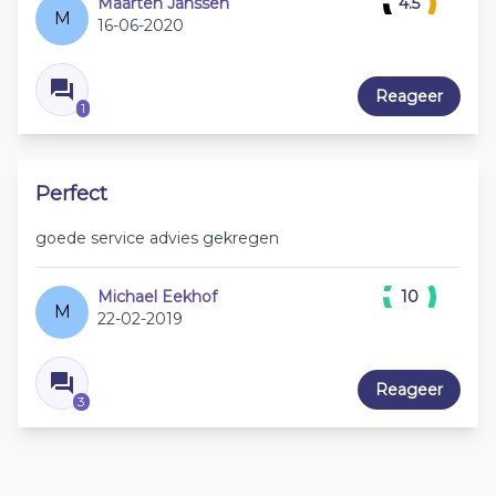
Maarten Janssen
4.5
M
16-06-2020
Reageer
1
Perfect
goede service advies gekregen
Michael Eekhof
10
M
22-02-2019
Reageer
3