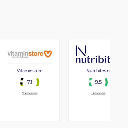
Vitaminstore
Nutribites.nl
7.1
9.5
7 reviews
1 reviews