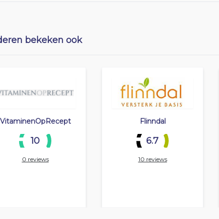
eren bekeken ook
VitaminenOpRecept
Flinndal
10
6.7
0 reviews
10 reviews