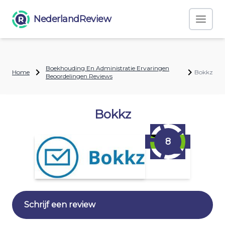
NederlandReview
Boekhouding En Administratie Ervaringen
Home
Bokkz
Beoordelingen Reviews
Bokkz
8
Schrijf een review