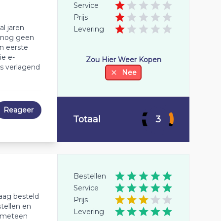
Service
Prijs
l jaren
Levering
, nog geen
jn eerste
ie e-
Zou Hier Weer Kopen
ss verlagend
Nee
Reageer
Totaal
3
Bestellen
Service
aag besteld
Prijs
stellen en
Levering
d meteen