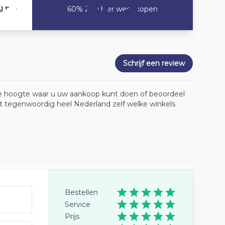
6.8
g
60% Zou hier weer kopen
Schrijf een review
 de hoogte waar u uw aankoop kunt doen of beoordeel
lt tegenwoordig heel Nederland zelf welke winkels
Bestellen
Service
Prijs