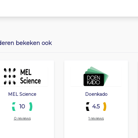
eren bekeken ook
MEL Science
Doenkado
10
4.5
0 reviews
1 reviews