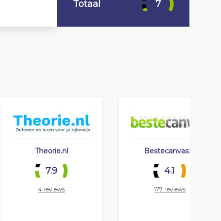
Totaal
7
Theorie.nl
Bestecanvas.nl
7.9
4.1
4 reviews
177 reviews