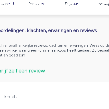
6.8
6.4
4.8
ellen
Service
Prijs
Leverin
ordelingen, klachten, ervaringen en reviews
 hier onafhankelijke reviews, klachten en ervaringen. Wees op
 een winkel waar u een (online) aankoop heeft gedaan. Zo bepaa
ht en goed zijn!
rijf zelf een review