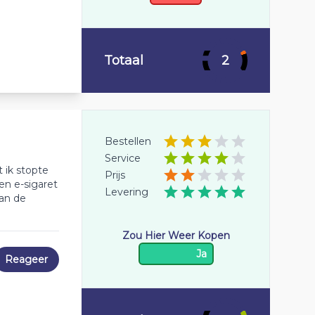
Totaal
2
Bestellen
Service
 ik stopte
Prijs
en e-sigaret
Levering
an de
Zou Hier Weer Kopen
Ja
Reageer