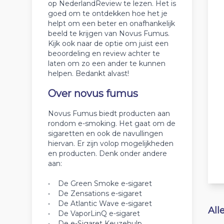
op NederlandReview te lezen. Het is
goed om te ontdekken hoe het je
helpt om een beter en onafhankelijk
beeld te krijgen van Novus Fumus.
Kijk ook naar de optie om juist een
beoordeling en review achter te
laten om zo een ander te kunnen
helpen. Bedankt alvast!
Over novus fumus
Novus Fumus biedt producten aan
rondom e-smoking. Het gaat om de
sigaretten en ook de navullingen
hiervan. Er zijn volop mogelijkheden
en producten. Denk onder andere
aan:
• De Green Smoke e-sigaret
• De Zensations e-sigaret
• De Atlantic Wave e-sigaret
All
• De VaporLinQ e-sigaret
• De e-Sigaret Keuzehulp