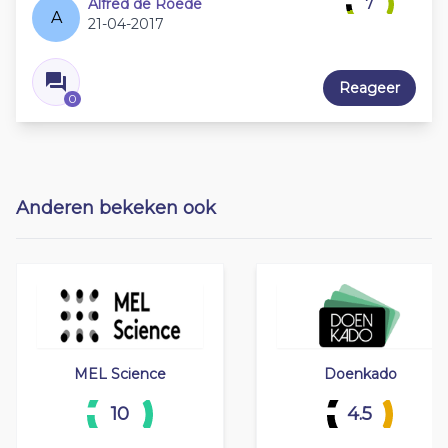
Alfred de Roede
7
A
21-04-2017
Reageer
0
Anderen bekeken ook
MEL Science
Doenkado
10
4.5