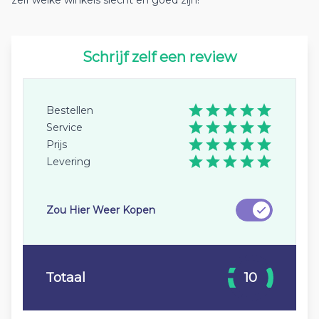
zelf welke winkels slecht en goed zijn!
Schrijf zelf een review
Bestellen
Service
Prijs
Levering
Zou Hier Weer Kopen
Totaal
10