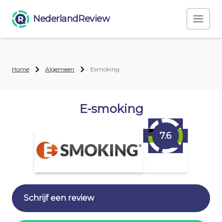
NederlandReview
Home
Algemeen
Esmoking
E-smoking
7.6
Schrijf een review