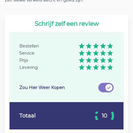
zelf welke winkels slecht en goed zijn!
Schrijf zelf een review
Bestellen
Service
Prijs
Levering
Zou Hier Weer Kopen
Totaal
10