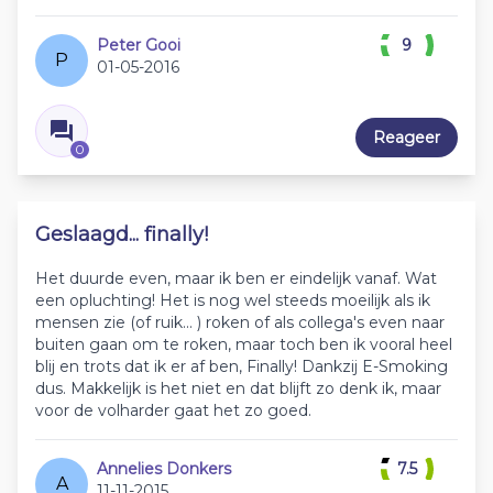
Peter Gooi
9
P
01-05-2016
Reageer
0
Geslaagd... finally!
Het duurde even, maar ik ben er eindelijk vanaf. Wat
een opluchting! Het is nog wel steeds moeilijk als ik
mensen zie (of ruik... ) roken of als collega's even naar
buiten gaan om te roken, maar toch ben ik vooral heel
blij en trots dat ik er af ben, Finally! Dankzij E-Smoking
dus. Makkelijk is het niet en dat blijft zo denk ik, maar
voor de volharder gaat het zo goed.
Annelies Donkers
7.5
A
11-11-2015