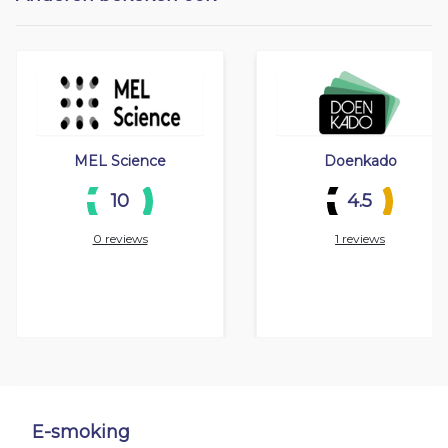
MEL Science
Doenkado
10
4.5
0 reviews
1 reviews
E-smoking