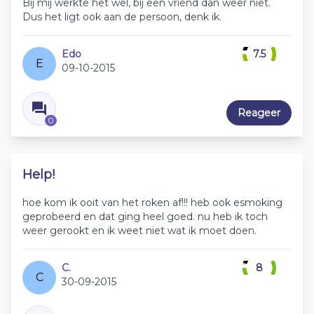
Bij mij werkte het wel, bij een vriend dan weer niet.
Dus het ligt ook aan de persoon, denk ik.
Edo
7.5
E
09-10-2015
Reageer
0
Help!
hoe kom ik ooit van het roken af!!! heb ook esmoking
geprobeerd en dat ging heel goed. nu heb ik toch
weer gerookt en ik weet niet wat ik moet doen.
C.
8
C
30-09-2015