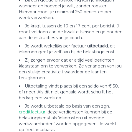
Bij een goede ontwikkeling kun je
inloggen
wanneer en hoeveel je wilt, zonder rooster.
Hiervoor moet je minimaal 250 berichten per
week verwerken.
Je krijgt tussen de 10 en 17 cent per bericht. Jij
moet voldoen aan de kwaliteitseisen en je houden
aan de instructies van je coach.
Je wordt wekelijks per factuur
uitbetaald
, dit
inkomen geef je zelf aan bij de belastingdienst.
Zij zorgen ervoor dat er altijd veel berichten
klaarstaan om te verwerken. Ze verlangen van jou
een stukje creativiteit waardoor de klanten
terugkomen.
Uitbetaling vindt plaats bij een saldo van € 50,-
of meer. Als dit niet gehaald wordt schuift het
bedrag een week op.
Je wordt uitbetaald op basis van een zgn.
creditfactuur
, deze verdiensten kunnen bij de
belastingdienst als ‘inkomsten uit overige
werkzaamheden’ worden opgegeven. Je werkt
op freelancebasis.