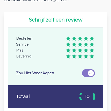
zelf welke winkels slecht en goed zijn!
Schrijf zelf een review
Bestellen
Service
Prijs
Levering
Zou Hier Weer Kopen
Totaal
10