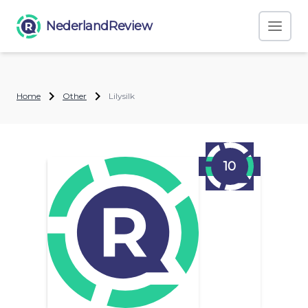
NederlandReview
Home
Other
Lilysilk
10