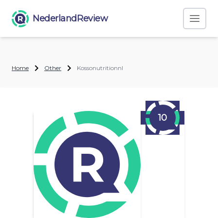
NederlandReview
Home
Other
Kossonutritionnl
10