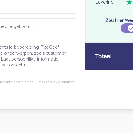
Levering
Zou Hier We
Totaal
ten en/of diensten. Gebruik max zo’n 5000 karakters