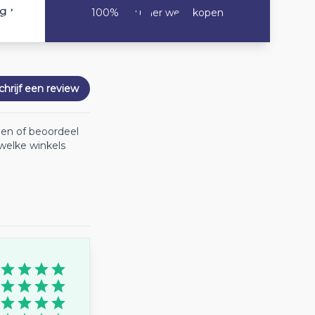
10
ng
100% Zou hier weer kopen
chrijf een review
oen of beoordeel
welke winkels