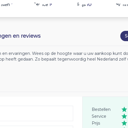
10
10
10
ellen
Service
Prijs
Leveri
ingen en reviews
S
ten en ervaringen. Wees op de hoogte waar u uw aankoop kunt d
koop heeft gedaan. Zo bepaalt tegenwoordig heel Nederland zelf 
Bestellen
Service
Prijs