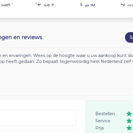
10
10
10
ellen
Service
Prijs
Leveri
ingen en reviews
S
ten en ervaringen. Wees op de hoogte waar u uw aankoop kunt d
koop heeft gedaan. Zo bepaalt tegenwoordig heel Nederland zelf 
Bestellen
Service
Prijs