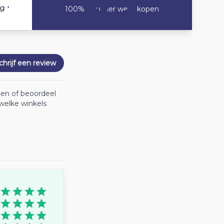
10
ng
100% Zou hier weer kopen
chrijf een review
oen of beoordeel
welke winkels