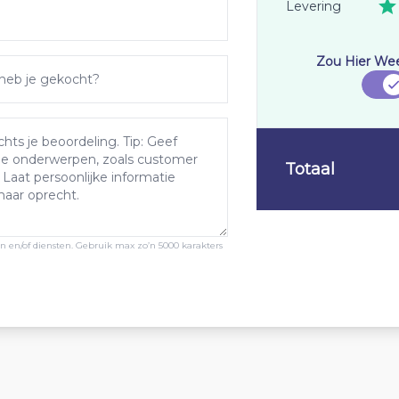
Levering
Zou Hier We
Totaal
ten en/of diensten. Gebruik max zo’n 5000 karakters